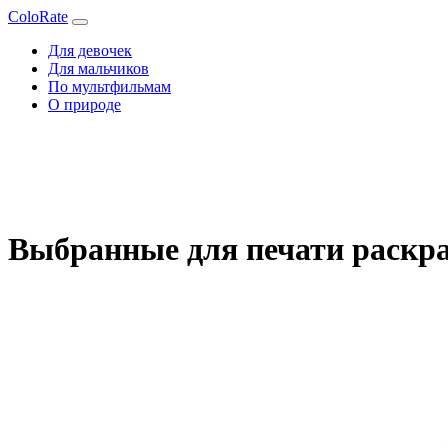
ColoRate
Для девочек
Для мальчиков
По мультфильмам
О природе
Выбранные для печати раскра