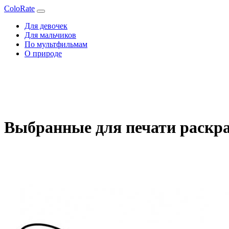
ColoRate
Для девочек
Для мальчиков
По мультфильмам
О природе
Выбранные для печати раскра