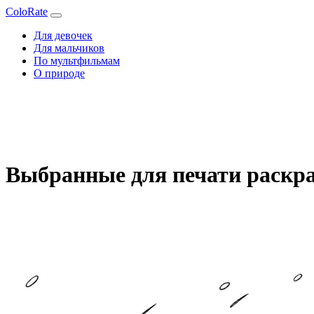
ColoRate
Для девочек
Для мальчиков
По мультфильмам
О природе
Выбранные для печати раскра