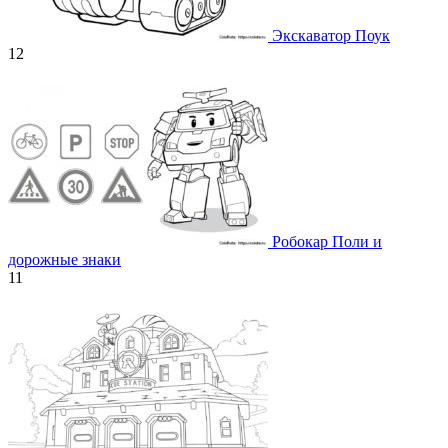
Экскаватор Поук
12
Робокар Поли и
дорожные знаки
11