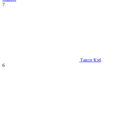
7
Такси Кэб
6