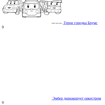
Герои городка Брумс
9
Эмбер дирижирует оркестром
9