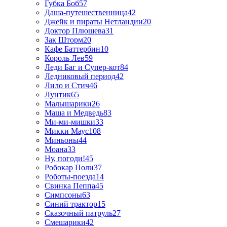
Губка Боб
57
Даша-путешественница
42
Джейк и пираты Нетландии
20
Доктор Плюшева
31
Зак Шторм
20
Кафе Баттербин
10
Король Лев
59
Леди Баг и Супер-кот
84
Ледниковый период
42
Лило и Стич
46
Лунтик
65
Малышарики
26
Маша и Медведь
83
Ми-ми-мишки
33
Микки Маус
108
Миньоны
44
Моана
33
Ну, погоди!
45
Робокар Поли
37
Роботы-поезда
14
Свинка Пеппа
45
Симпсоны
63
Синий трактор
15
Сказочный патруль
27
Смешарики
42