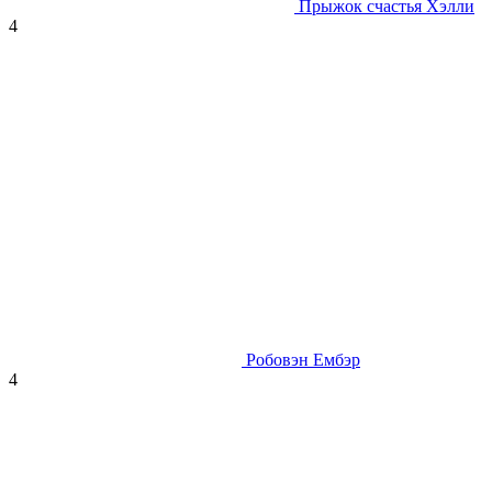
Прыжок счастья Хэлли
4
Робовэн Ембэр
4