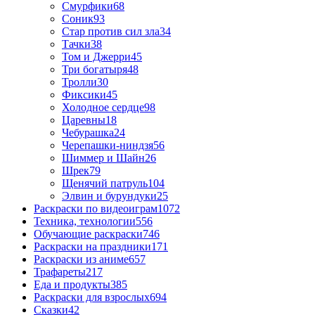
Смурфики
68
Соник
93
Стар против сил зла
34
Тачки
38
Том и Джерри
45
Три богатыря
48
Тролли
30
Фиксики
45
Холодное сердце
98
Царевны
18
Чебурашка
24
Черепашки-ниндзя
56
Шиммер и Шайн
26
Шрек
79
Щенячий патруль
104
Элвин и бурундуки
25
Раскраски по видеоиграм
1072
Техника, технологии
556
Обучающие раскраски
746
Раскраски на праздники
171
Раскраски из аниме
657
Трафареты
217
Еда и продукты
385
Раскраски для взрослых
694
Сказки
42