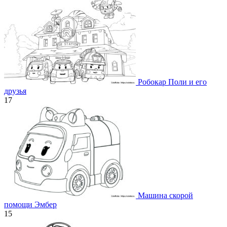
Робокар Поли и его
друзья
17
Машина скорой
помощи Эмбер
15