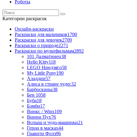
Роботы
Категории раскрасок
Онлайн-раскраски
Раскраски для мальчиков
1700
Раскраски для девочек
2709
Раскраски о природе
2271
Раскраски по мультфильмам
2892
101 Далматинец
38
Hello Kitty
118
LEGO Ниндзяго
58
My Little Pony
190
Аладдин
57
Алиса в стране чудес
32
Барбоскины
38
Бен 10
58
Буба
18
Бэмби
17
Винкс / Winx
109
Винни Пух
76
Вспыш и чудо-машинки
21
Герои в масках
44
Гравити Фолз
96