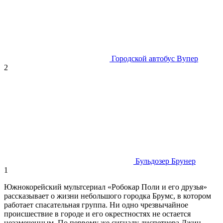
Городской автобус Вупер
2
Бульдозер Брунер
1
Южнокорейский мультсериал «Робокар Поли и его друзья»
рассказывает о жизни небольшого городка Брумс, в котором
работает спасательная группа. Ни одно чрезвычайное
происшествие в городе и его окрестностях не остается
незамеченным. По первому же сигналу диспетчера Джин,