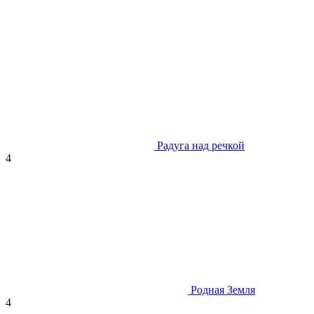
Радуга над речкой
4
Родная Земля
4