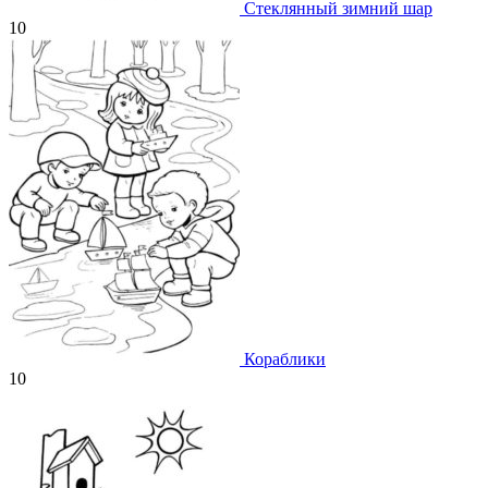
Стеклянный зимний шар
10
Кораблики
10