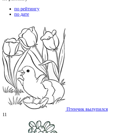
по рейтингу
по дате
Птенчик вылупился
11