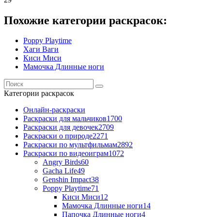
Похожие категории раскрасок:
Poppy Playtime
Хаги Ваги
Киси Миси
Мамочка Длинные ноги
Категории раскрасок
Онлайн-раскраски
Раскраски для мальчиков
1700
Раскраски для девочек
2709
Раскраски о природе
2271
Раскраски по мультфильмам
2892
Раскраски по видеоиграм
1072
Angry Birds
60
Gacha Life
49
Genshin Impact
38
Poppy Playtime
71
Киси Миси
12
Мамочка Длинные ноги
14
Папочка Длинные ноги
4