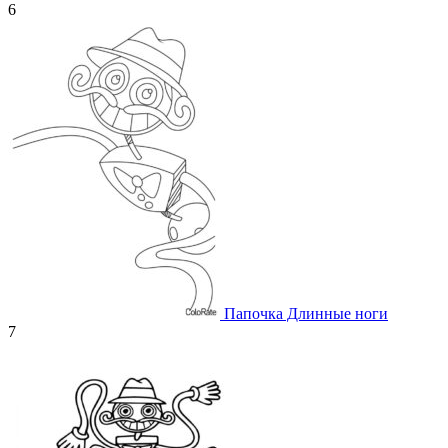
6
Папочка Длинные ноги
7