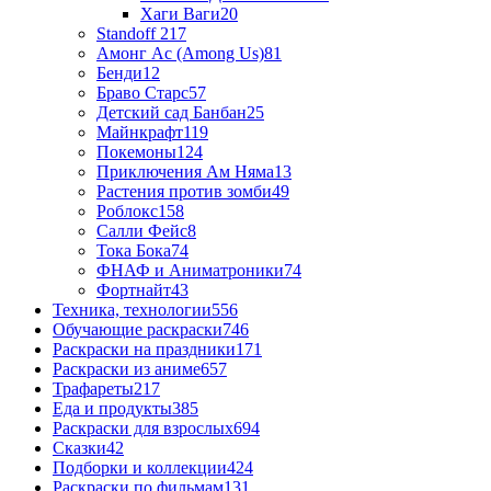
Хаги Ваги
20
Standoff 2
17
Амонг Ас (Among Us)
81
Бенди
12
Браво Старс
57
Детский сад Банбан
25
Майнкрафт
119
Покемоны
124
Приключения Ам Няма
13
Растения против зомби
49
Роблокс
158
Салли Фейс
8
Тока Бока
74
ФНАФ и Аниматроники
74
Фортнайт
43
Техника, технологии
556
Обучающие раскраски
746
Раскраски на праздники
171
Раскраски из аниме
657
Трафареты
217
Еда и продукты
385
Раскраски для взрослых
694
Сказки
42
Подборки и коллекции
424
Раскраски по фильмам
131