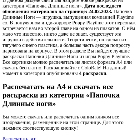
В данном разделе сайта Вы найдете новые раскраски из
категории «Папочка Длинные ноги».
Дата последнего
обновления материалов на странице: 24.02.2023.
Папочка
Длинные Ноги — игрушка, выпущенная компанией Playtime
co. В популярном инди-хорроре Poppy Playtime этот персонаж
встречается нам во второй главе на одном из плакатов. О нём
мало что известно, никто даже не знает, существует эта
игрушка в действительности. Теоретически, он сделан из
тягучего синего пластика, а большая часть декора попросту
нарисована на корпусе. В этом разделе Вы найдете лучшие
раскраски Папочки Длинные Ноги из игры Poppy Playtime.
Все картинки можно распечатать на листах формата А4 или
скачать бесплатно. Раскрашивайте с ColoRate! На данный
момент в категории опубликованы
4 раскраски
.
Распечатать на А4 и скачать все
раскраски из категории «Папочка
Длинные ноги»
Вы можете скачать или распечатать одним кликом все
изображения, размещенные на этой странице. Для этого
нажмите соотвествующую кнопку!
Распечатать все