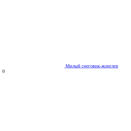
Милый снеговик-жонглер
0