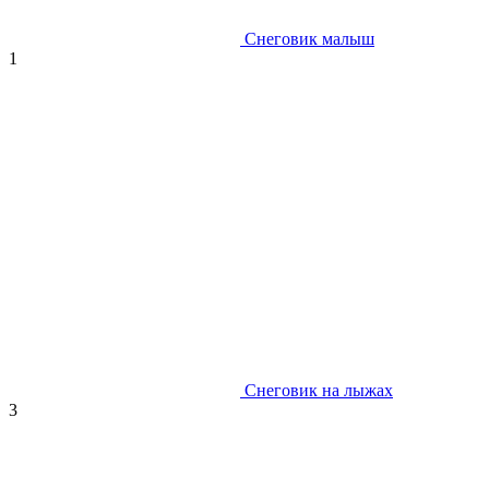
Снеговик малыш
1
Снеговик на лыжах
3