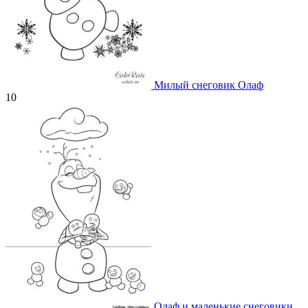
Милый снеговик Олаф
10
Олаф и маленькие снеговики