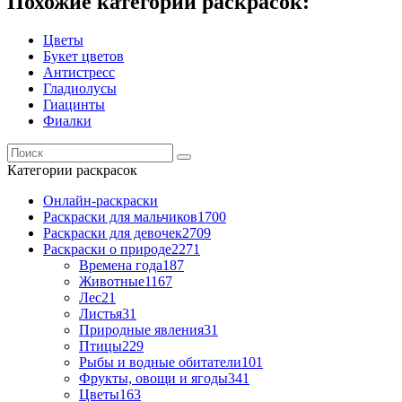
Похожие категории раскрасок:
Цветы
Букет цветов
Антистресс
Гладиолусы
Гиацинты
Фиалки
Категории раскрасок
Онлайн-раскраски
Раскраски для мальчиков
1700
Раскраски для девочек
2709
Раскраски о природе
2271
Времена года
187
Животные
1167
Лес
21
Листья
31
Природные явления
31
Птицы
229
Рыбы и водные обитатели
101
Фрукты, овощи и ягоды
341
Цветы
163