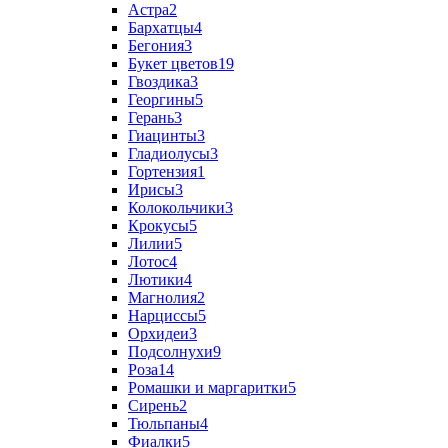
Астра
2
Бархатцы
4
Бегония
3
Букет цветов
19
Гвоздика
3
Георгины
5
Герань
3
Гиацинты
3
Гладиолусы
3
Гортензия
1
Ирисы
3
Колокольчики
3
Крокусы
5
Лилии
5
Лотос
4
Лютики
4
Магнолия
2
Нарциссы
5
Орхидеи
3
Подсолнухи
9
Роза
14
Ромашки и маргаритки
5
Сирень
2
Тюльпаны
4
Фиалки
5