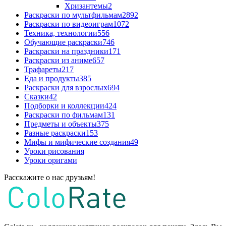
Хризантемы
2
Раскраски по мультфильмам
2892
Раскраски по видеоиграм
1072
Техника, технологии
556
Обучающие раскраски
746
Раскраски на праздники
171
Раскраски из аниме
657
Трафареты
217
Еда и продукты
385
Раскраски для взрослых
694
Сказки
42
Подборки и коллекции
424
Раскраски по фильмам
131
Предметы и объекты
375
Разные раскраски
153
Мифы и мифические создания
49
Уроки рисования
Уроки оригами
Расскажите о нас друзьям!