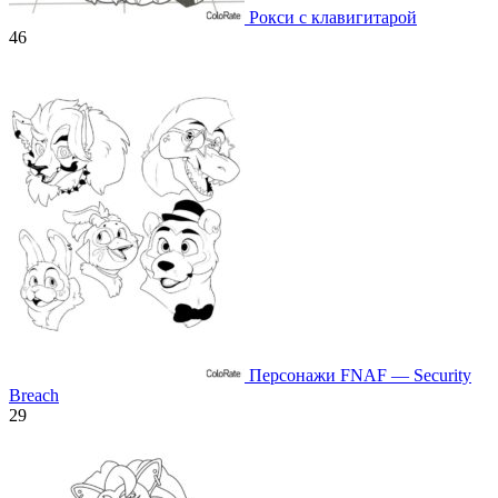
Рокси с клавигитарой
46
Персонажи FNAF — Security
Breach
29