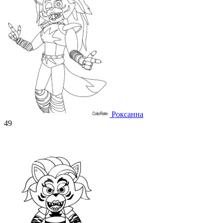
Роксанна
49