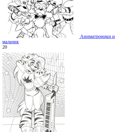
Аниматроники и
мальчик
20