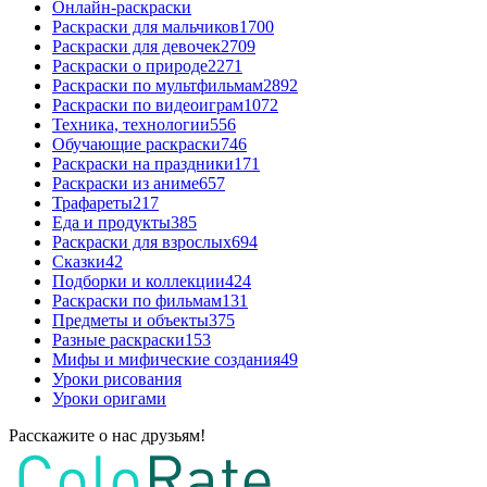
Онлайн-раскраски
Раскраски для мальчиков
1700
Раскраски для девочек
2709
Раскраски о природе
2271
Раскраски по мультфильмам
2892
Раскраски по видеоиграм
1072
Техника, технологии
556
Обучающие раскраски
746
Раскраски на праздники
171
Раскраски из аниме
657
Трафареты
217
Еда и продукты
385
Раскраски для взрослых
694
Сказки
42
Подборки и коллекции
424
Раскраски по фильмам
131
Предметы и объекты
375
Разные раскраски
153
Мифы и мифические создания
49
Уроки рисования
Уроки оригами
Расскажите о нас друзьям!