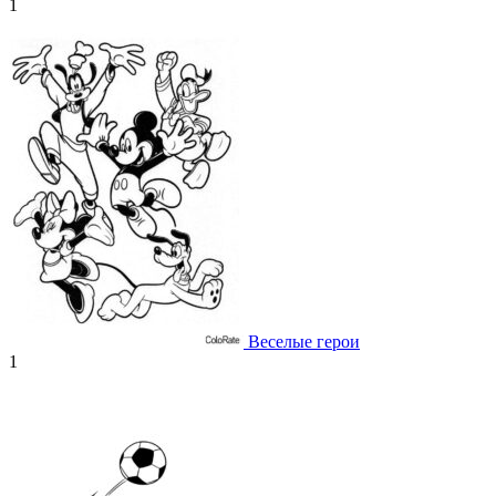
1
Веселые герои
1