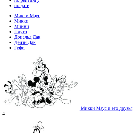
по рейтингу
по дате
Микки Маус
Микки
Минни
Плуто
Дональд Дак
Дейзи Дак
Гуфи
Микки Маус и его друзья
4