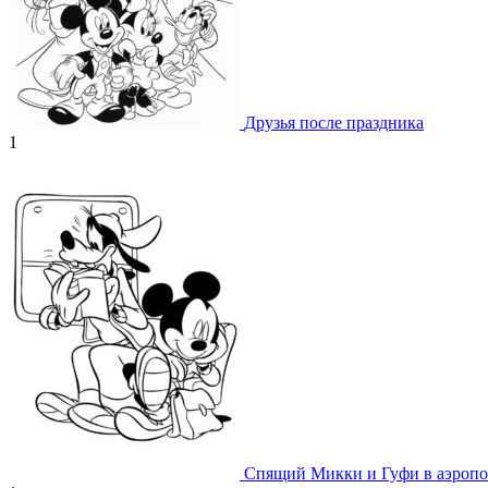
Друзья после праздника
1
Спящий Микки и Гуфи в аэропо