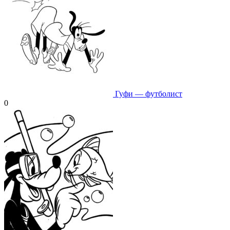
Гуфи — футболист
0