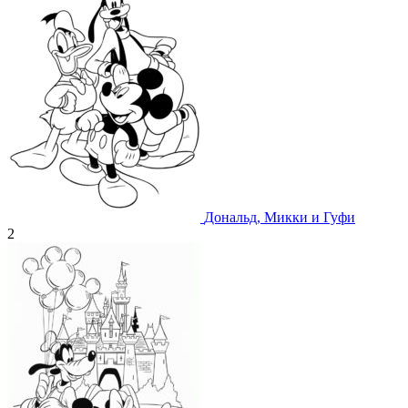
Дональд, Микки и Гуфи
2