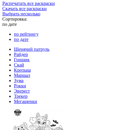
Распечатать все раскраски
Скачать все раскраски
Выбрать несколько
Сортировка:
по дате
по рейтингу
по дате
Щенячий патруль
Райдер
Гонщик
Скай
Крепыш
Маршал
Зума
Рокки
Эверест
Трекер
Мегащенки