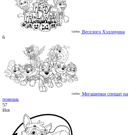
Веселого Хэллоуина
6
Мегащенки спешат на
помощь
57
Hot