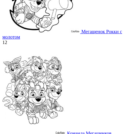
Мегащенок Рокки с
молотом
12
Команда Мегащенков