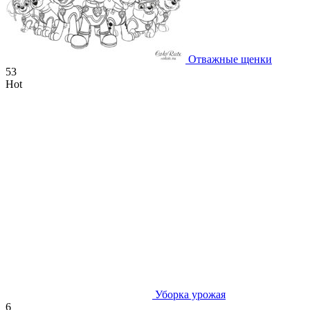
Отважные щенки
53
Hot
Уборка урожая
6