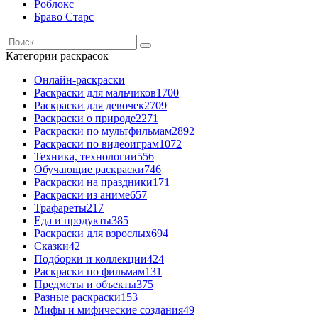
Роблокс
Браво Старс
Категории раскрасок
Онлайн-раскраски
Раскраски для мальчиков
1700
Раскраски для девочек
2709
Раскраски о природе
2271
Раскраски по мультфильмам
2892
Раскраски по видеоиграм
1072
Техника, технологии
556
Обучающие раскраски
746
Раскраски на праздники
171
Раскраски из аниме
657
Трафареты
217
Еда и продукты
385
Раскраски для взрослых
694
Сказки
42
Подборки и коллекции
424
Раскраски по фильмам
131
Предметы и объекты
375
Разные раскраски
153
Мифы и мифические создания
49