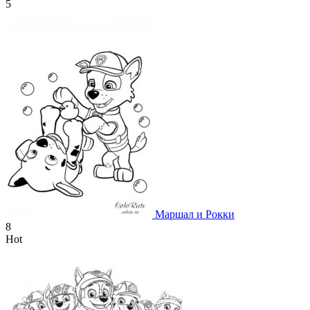
5
Маршал и Рокки
8
Hot