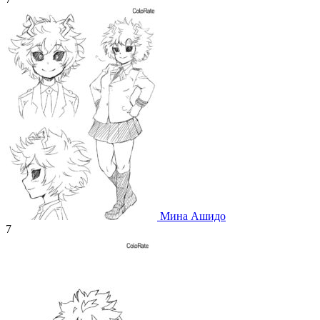
Мина Ашидо
7