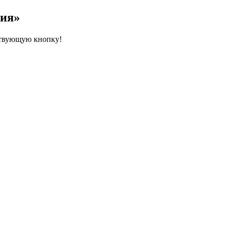
мия»
ествующую кнопку!