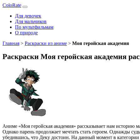
ColoRate
Для девочек
Для мальчиков
По мультфильмам
О природе
Главная
>
Раскраски из аниме
>
Моя геройская академия
Раскраски Моя геройская академия рас
Аниме «Моя геройская академия» рассказывает нам историю м
Однако парень продолжает мечтать стать героем. Однажды суд
убедившись, что Деку достоин. На данный момент в категори