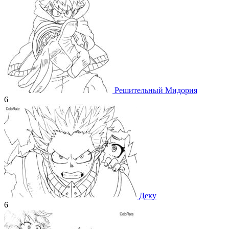
Решительный Мидория
6
Деку
6