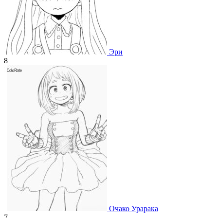
Эри
8
Очако Урарака
7