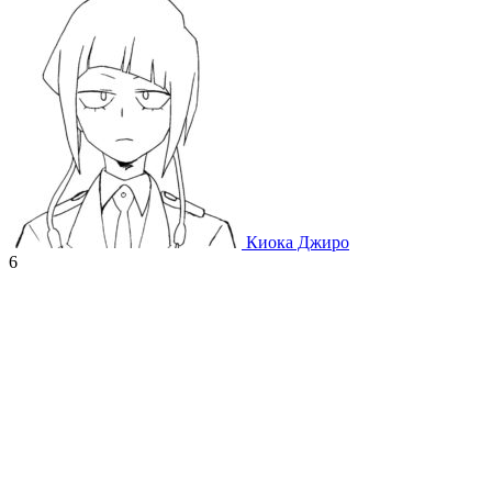
Киока Джиро
6