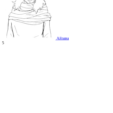
Айзава
5