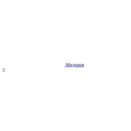
Мидория
3