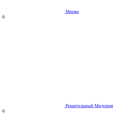
Мирко
6
Решительный Мидория
6