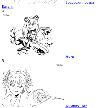
Тодороки против
Бакуго
4
Асуи
5
Химико Тога