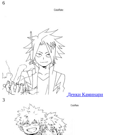
6
Денки Каминари
3