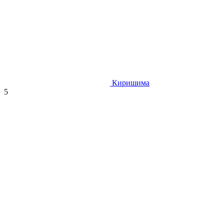
Киришима
5