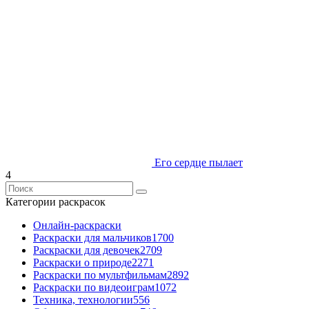
Его сердце пылает
4
Категории раскрасок
Онлайн-раскраски
Раскраски для мальчиков
1700
Раскраски для девочек
2709
Раскраски о природе
2271
Раскраски по мультфильмам
2892
Раскраски по видеоиграм
1072
Техника, технологии
556