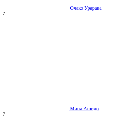
Очако Урарака
7
Мина Ашидо
7