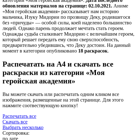
категории «Моя геройская академия».
Дата последнего
обновления материалов на странице: 02.10.2021.
Аниме
«Моя геройская академия» рассказывает нам историю
мальчика, Изуку Мидории по прозвищу Деку, родившегося
без «причуды» — особой силы, коей наделено большинство
людей. Однако парень продолжает мечтать стать героем.
Однажды судьба сталкивает Мидорию с величайшим героем,
который решает передать ему свою сверхспособность,
предварительно убедившись, что Деку достоин. На данный
момент в категории опубликовано
18 раскрасок
.
Распечатать на А4 и скачать все
раскраски из категории «Моя
геройская академия»
Вы можете скачать или распечатать одним кликом все
изображения, размещенные на этой странице. Для этого
нажмите соотвествующую кнопку!
Распечатать все
Скачать все
Выбрать несколько
Сортировка:
по дате