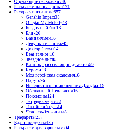
Обучающие раскраски
746
Раскраски на праздники
171
Раскраски из аниме
657
Genshin Impact
38
Onegai My Melody
43
Бездомный бог
13
Блич
20
Ванпанчмен
16
Девушки из аниме
45
Доктор Стоун
14
Евангелион
18
Звездное дитя
6
Клинок, рассекающий демонов
69
Куроми
28
Моя геройская академия
18
Наруто
96
Невероятные приключения ДжоДжо
16
Обещанный Неверленд
16
Покемоны
124
Тетрадь смерти
22
Токийский гуль
14
Человек-бензопила
8
Трафареты
217
Еда и продукты
385
Раскраски для взрослых
694