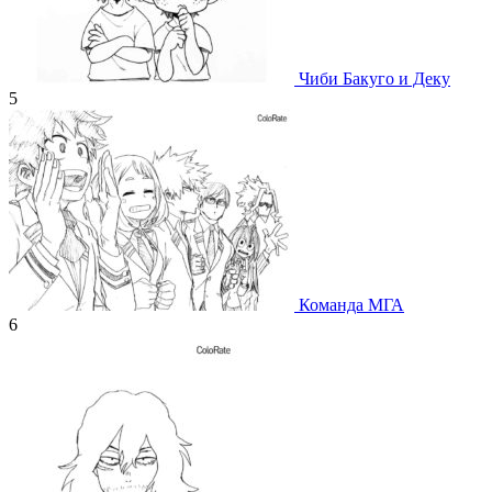
Чиби Бакуго и Деку
5
Команда МГА
6