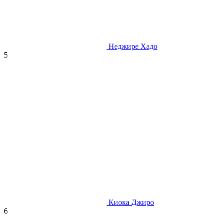
Неджире Хадо
5
Киока Джиро
6