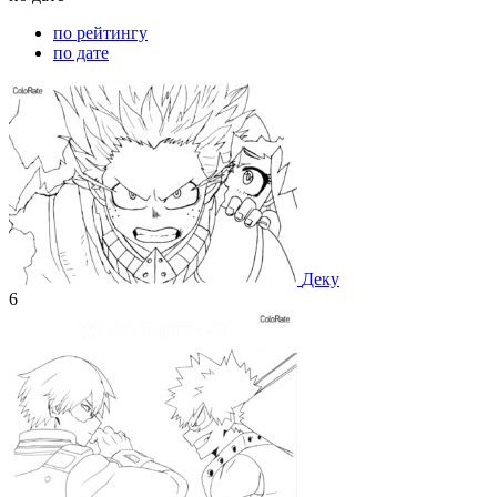
по рейтингу
по дате
Деку
6