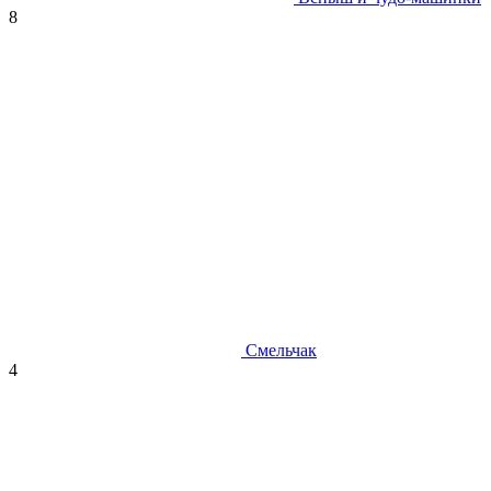
8
Смельчак
4