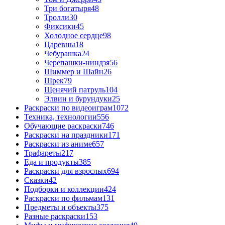
Три богатыря
48
Тролли
30
Фиксики
45
Холодное сердце
98
Царевны
18
Чебурашка
24
Черепашки-ниндзя
56
Шиммер и Шайн
26
Шрек
79
Щенячий патруль
104
Элвин и бурундуки
25
Раскраски по видеоиграм
1072
Техника, технологии
556
Обучающие раскраски
746
Раскраски на праздники
171
Раскраски из аниме
657
Трафареты
217
Еда и продукты
385
Раскраски для взрослых
694
Сказки
42
Подборки и коллекции
424
Раскраски по фильмам
131
Предметы и объекты
375
Разные раскраски
153