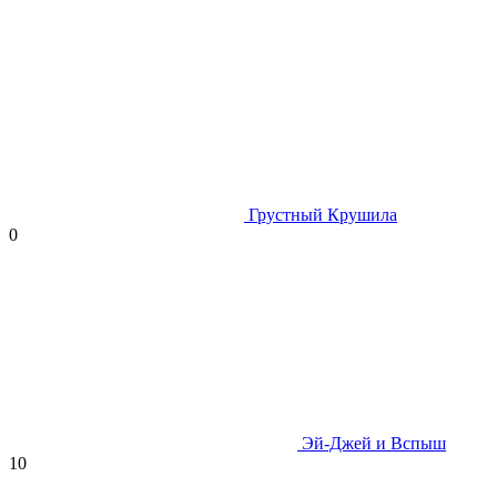
Грустный Крушила
0
Эй-Джей и Вспыш
10