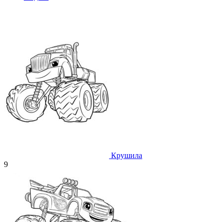
Крушила
9