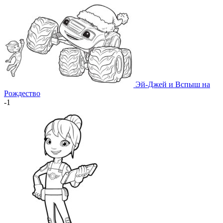
Эй-Джей и Вспыш на
Рождество
-1