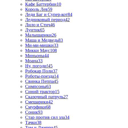
Кафе Баттербин
10
Король Лев
59
Леди Баг и Супер-кот
84
Ледниковый период
42
Лило и Стич
46
Лунтик
65
Малышарики
26
Маша и Медведь
83
Ми-ми-мишки
33
Микки Маус
108
Миньоны
44
Моана
33
Ну, погоди!
45
Робокар Поли
37
Роботы-поезда
14
Свинка Пеппа
45
Симпсоны
63
Синий трактор
15
Сказочный патруль
27
Смешарики
42
Смурфики
68
Соник
93
Стар против сил зла
34
Тачки
38
Том и Джерри
45