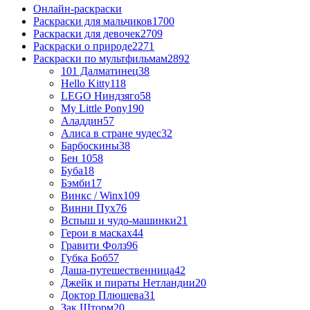
Онлайн-раскраски
Раскраски для мальчиков
1700
Раскраски для девочек
2709
Раскраски о природе
2271
Раскраски по мультфильмам
2892
101 Далматинец
38
Hello Kitty
118
LEGO Ниндзяго
58
My Little Pony
190
Аладдин
57
Алиса в стране чудес
32
Барбоскины
38
Бен 10
58
Буба
18
Бэмби
17
Винкс / Winx
109
Винни Пух
76
Вспыш и чудо-машинки
21
Герои в масках
44
Гравити Фолз
96
Губка Боб
57
Даша-путешественница
42
Джейк и пираты Нетландии
20
Доктор Плюшева
31
Зак Шторм
20