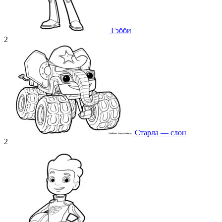
Гэбби
2
Старла — слон
2