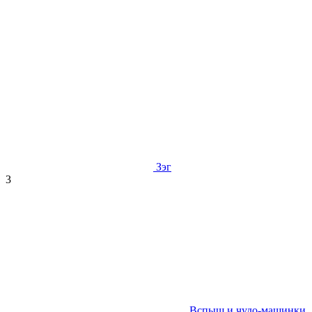
Зэг
3
Вспыш и чудо-машинки