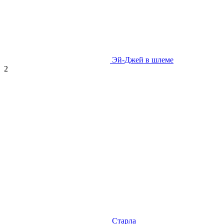
Эй-Джей в шлеме
2
Старла