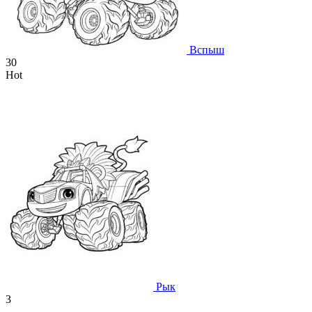
Вспыш
30
Hot
Рык
3