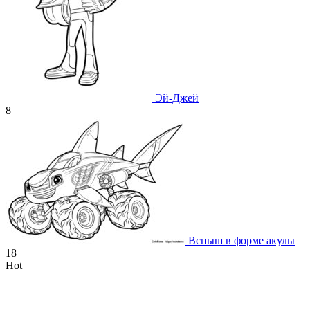
Эй-Джей
8
Вспыш в форме акулы
18
Hot