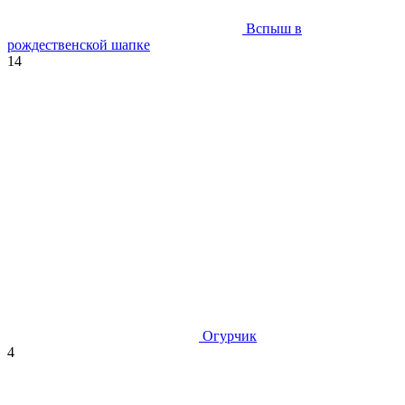
Вспыш в
рождественской шапке
14
Огурчик
4