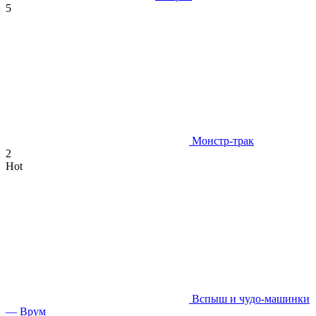
5
Монстр-трак
2
Hot
Вспыш и чудо-машинки
— Врум