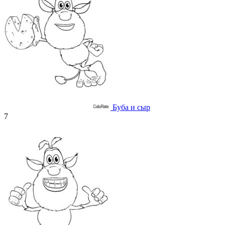
Буба и сыр
7