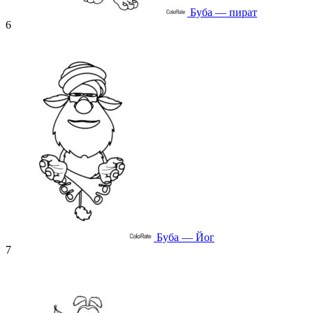
Буба — пират
6
Буба — Йог
7