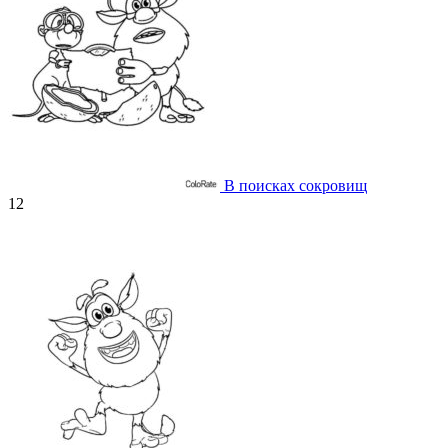
В поисках сокровищ
12