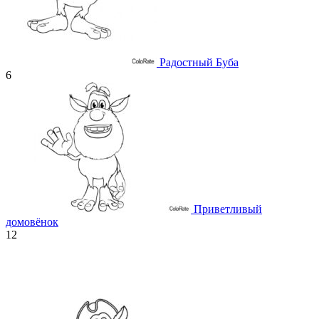
Радостный Буба
6
Приветливый
домовёнок
12