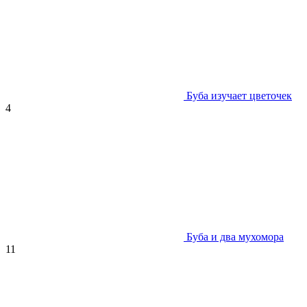
Буба изучает цветочек
4
Буба и два мухомора
11