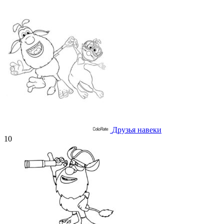
Друзья навеки
10