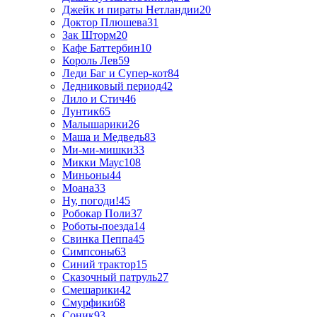
Джейк и пираты Нетландии
20
Доктор Плюшева
31
Зак Шторм
20
Кафе Баттербин
10
Король Лев
59
Леди Баг и Супер-кот
84
Ледниковый период
42
Лило и Стич
46
Лунтик
65
Малышарики
26
Маша и Медведь
83
Ми-ми-мишки
33
Микки Маус
108
Миньоны
44
Моана
33
Ну, погоди!
45
Робокар Поли
37
Роботы-поезда
14
Свинка Пеппа
45
Симпсоны
63
Синий трактор
15
Сказочный патруль
27
Смешарики
42
Смурфики
68
Соник
93