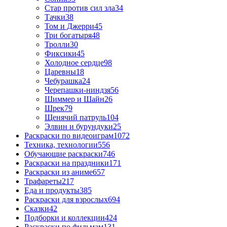
Стар против сил зла
34
Тачки
38
Том и Джерри
45
Три богатыря
48
Тролли
30
Фиксики
45
Холодное сердце
98
Царевны
18
Чебурашка
24
Черепашки-ниндзя
56
Шиммер и Шайн
26
Шрек
79
Щенячий патруль
104
Элвин и бурундуки
25
Раскраски по видеоиграм
1072
Техника, технологии
556
Обучающие раскраски
746
Раскраски на праздники
171
Раскраски из аниме
657
Трафареты
217
Еда и продукты
385
Раскраски для взрослых
694
Сказки
42
Подборки и коллекции
424
Раскраски по фильмам
131