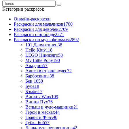
Категории раскрасок
Онлайн-раскраски
Раскраски для мальчиков
1700
Раскраски для девочек
2709
Раскраски о природе
2271
Раскраски по мультфильмам
2892
101 Далматинец
38
Hello Kitty
118
LEGO Ниндзяго
58
My Little Pony
190
Аладдин
57
Алиса в стране чудес
32
Барбоскины
38
Бен 10
58
Буба
18
Бэмби
17
Винкс / Winx
109
Винни Пух
76
Вспыш и чудо-машинки
21
Герои в масках
44
Гравити Фолз
96
Губка Боб
57
Даша-путешественница
42