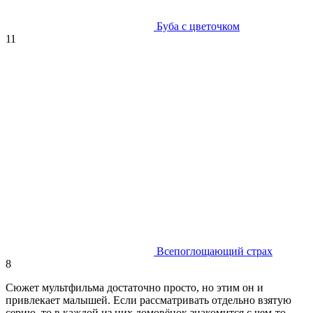
Буба с цветочком
11
Всепоглощающий страх
8
Сюжет мультфильма достаточно просто, но этим он и
привлекает малышей. Если рассматривать отдельно взятую
серию, то в каждой из них домовёнок знакомится с чем-то