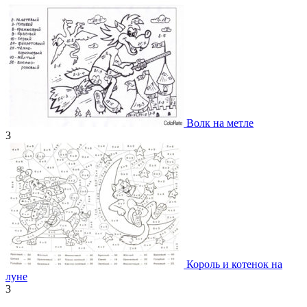
Волк на метле
3
Король и котенок на
луне
3