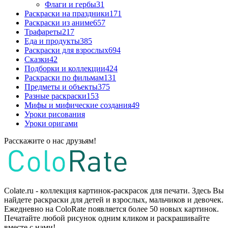
Флаги и гербы
31
Раскраски на праздники
171
Раскраски из аниме
657
Трафареты
217
Еда и продукты
385
Раскраски для взрослых
694
Сказки
42
Подборки и коллекции
424
Раскраски по фильмам
131
Предметы и объекты
375
Разные раскраски
153
Мифы и мифические создания
49
Уроки рисования
Уроки оригами
Расскажите о нас друзьям!
Colate.ru - коллекция картинок-раскрасок для печати. Здесь Вы
найдете раскраски для детей и взрослых, мальчиков и девочек.
Ежедневно на ColoRate появляется более 50 новых картинок.
Печатайте любой рисунок одним кликом и раскрашивайте
вместе с нами!