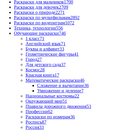
Раскраски для мальчиков
1700
Раскраски для девочек
2709
Раскраски о природе
2271
Раскраски по мультфильмам
2892
Раскраски по видеоиграм
1072
Техника, технологии
556
Обучающие раскраски
746
1 класс
71
Английский язык
71
Буквы и алфавит
33
Геометрические фигуры
41
Город
27
Для детского сада
37
Космос
28
Красная книга
17
Математические раскраски
46
Сложение и вычитание
36
Умножение и деление
7
Национальные костюмы
22
Окружающий мир
51
Правила дорожного движения
53
Профессии
62
Раскраски по номерам
36
Роспись
87
Россия
33