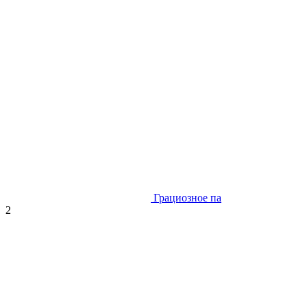
Грациозное па
2