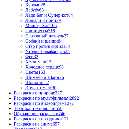
Куроми
28
Лабубу
63
Леди Баг и Супер-кот
84
Лошади и пони
39
Монстр Хай
106
Принцессы
518
Сказочный патруль
27
Собаки и щенки
84
Стар против сил зла
34
Уточка Лалафанфан
24
Феи
32
Хетчималс
15
Холодное сердце
98
Цветы
163
Шиммер и Шайн
26
Шопкинс
52
Энчантималс
30
Раскраски о природе
2271
Раскраски по мультфильмам
2892
Раскраски по видеоиграм
1072
Техника, технологии
556
Обучающие раскраски
746
Раскраски на праздники
171
Раскраски из аниме
657