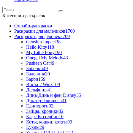
Категории раскрасок
Онлайн-раскраски
Раскраски для мальчиков
1700
Раскраски для девочек
2709
Genshin Impact
38
Hello Kitty
118
My Little Pony
190
Onegai My Melody
43
Pusheen Cat
49
Бабочки
49
Балерина
20
Барби
159
Винкс / Winx
109
Дельфины
41
Динь-Динь и феи Disney
35
Доктор Плюшева
31
Единороги
92
Зайцы, кролики
32
Кафе Баттербин
10
Коты, кошки, котята
99
Куклы
29
Куклы ЛОЛ / L.O.L
142