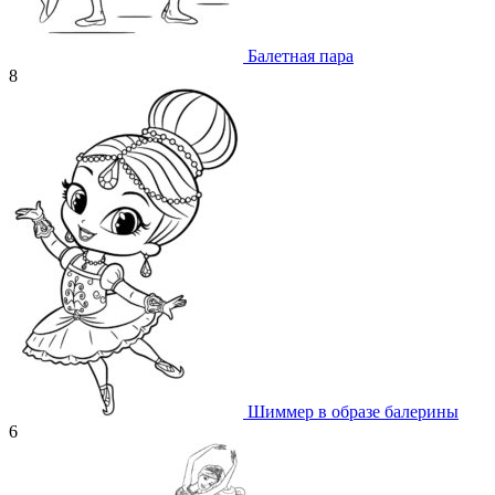
Балетная пара
8
Шиммер в образе балерины
6