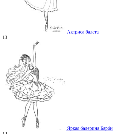
Актриса балета
13
Яркая балерина Барби
12