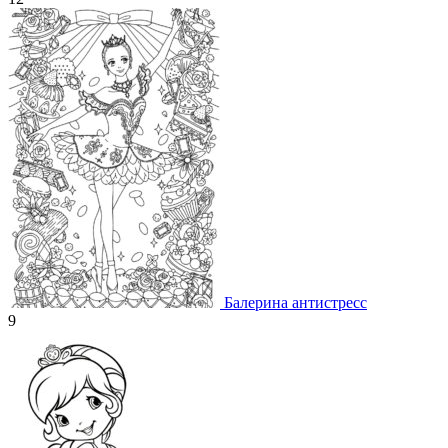
Балерина антистресс
9