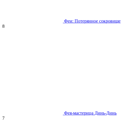
Феи: Потерянное сокровище
8
Фея-мастерица Динь-Динь
7