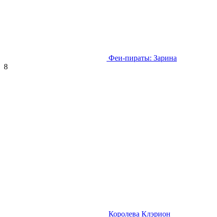
Феи-пираты: Зарина
8
Королева Клэрион