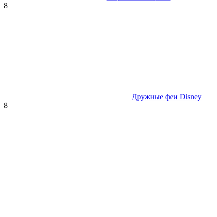
8
Дружные феи Disney
8