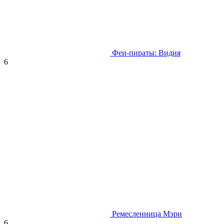
Феи-пираты: Видия
6
Ремесленница Мэри
6