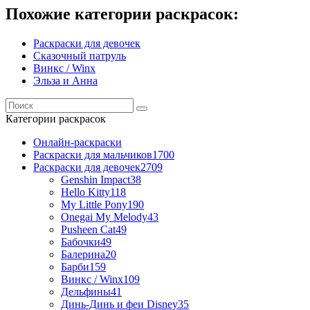
Похожие категории раскрасок:
Раскраски для девочек
Сказочный патруль
Винкс / Winx
Эльза и Анна
Категории раскрасок
Онлайн-раскраски
Раскраски для мальчиков
1700
Раскраски для девочек
2709
Genshin Impact
38
Hello Kitty
118
My Little Pony
190
Onegai My Melody
43
Pusheen Cat
49
Бабочки
49
Балерина
20
Барби
159
Винкс / Winx
109
Дельфины
41
Динь-Динь и феи Disney
35