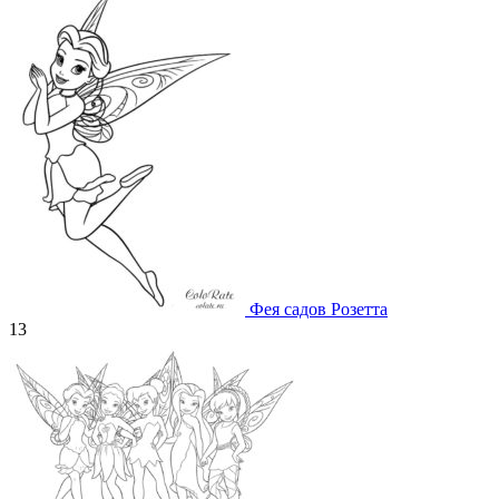
Фея садов Розетта
13