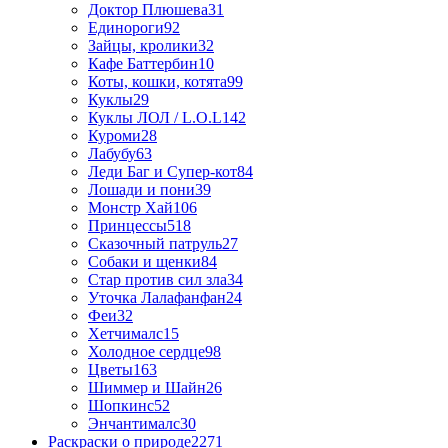
Доктор Плюшева
31
Единороги
92
Зайцы, кролики
32
Кафе Баттербин
10
Коты, кошки, котята
99
Куклы
29
Куклы ЛОЛ / L.O.L
142
Куроми
28
Лабубу
63
Леди Баг и Супер-кот
84
Лошади и пони
39
Монстр Хай
106
Принцессы
518
Сказочный патруль
27
Собаки и щенки
84
Стар против сил зла
34
Уточка Лалафанфан
24
Феи
32
Хетчималс
15
Холодное сердце
98
Цветы
163
Шиммер и Шайн
26
Шопкинс
52
Энчантималс
30
Раскраски о природе
2271