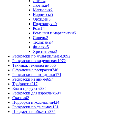
Лотос
4
Лютики
4
Магнолия
2
Нарциссы
5
Орхидеи
3
Подсолнухи
9
Роза
14
Ромашки и маргаритки
5
Сирень
2
Тюльпаны
4
Фиалки
5
Хризантемы
2
Раскраски по мультфильмам
2892
Раскраски по видеоиграм
1072
Техника, технологии
556
Обучающие раскраски
746
Раскраски на праздники
171
Раскраски из аниме
657
Трафареты
217
Еда и продукты
385
Раскраски для взрослых
694
Сказки
42
Подборки и коллекции
424
Раскраски по фильмам
131
Предметы и объекты
375