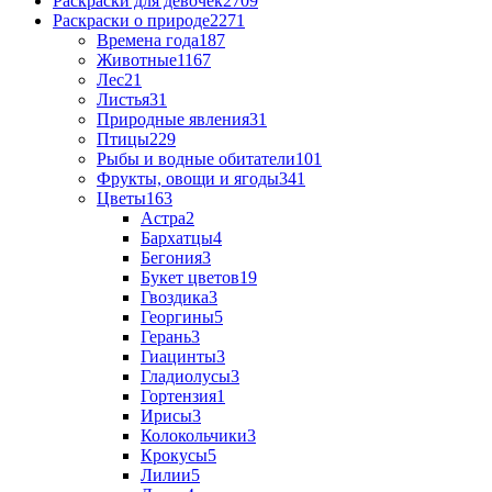
Раскраски для девочек
2709
Раскраски о природе
2271
Времена года
187
Животные
1167
Лес
21
Листья
31
Природные явления
31
Птицы
229
Рыбы и водные обитатели
101
Фрукты, овощи и ягоды
341
Цветы
163
Астра
2
Бархатцы
4
Бегония
3
Букет цветов
19
Гвоздика
3
Георгины
5
Герань
3
Гиацинты
3
Гладиолусы
3
Гортензия
1
Ирисы
3
Колокольчики
3
Крокусы
5
Лилии
5