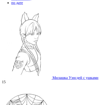
по дате
Милашка Уэнсдей с ушками
15