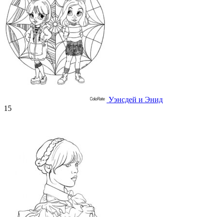
Уэнсдей и Энид
15