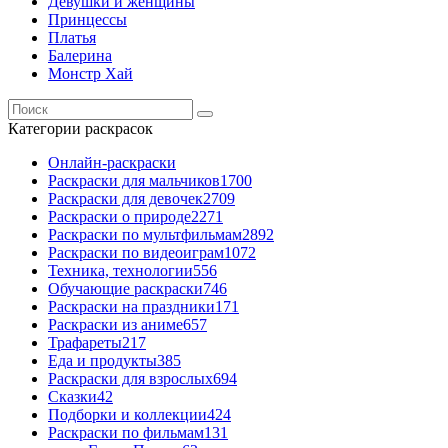
Девушки и женщины
Принцессы
Платья
Балерина
Монстр Хай
Категории раскрасок
Онлайн-раскраски
Раскраски для мальчиков
1700
Раскраски для девочек
2709
Раскраски о природе
2271
Раскраски по мультфильмам
2892
Раскраски по видеоиграм
1072
Техника, технологии
556
Обучающие раскраски
746
Раскраски на праздники
171
Раскраски из аниме
657
Трафареты
217
Еда и продукты
385
Раскраски для взрослых
694
Сказки
42
Подборки и коллекции
424
Раскраски по фильмам
131