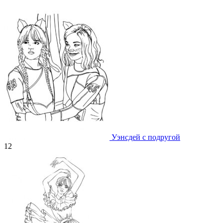
Уэнсдей с подругой
12