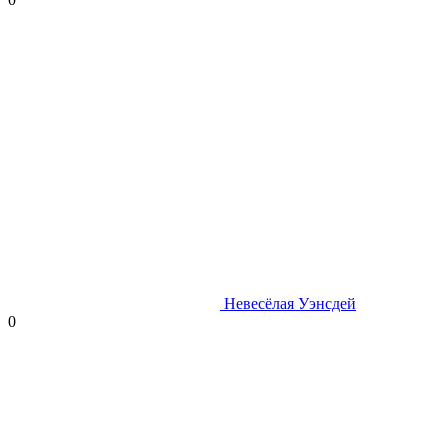
Невесёлая Уэнсдей
0