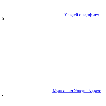
Уэнсдей с портфелем
0
Мультяшная Уэнсдей Аддамс
-1