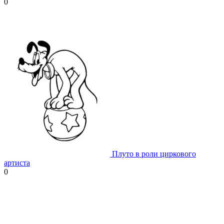
0
Плуто в роли циркового
артиста
0