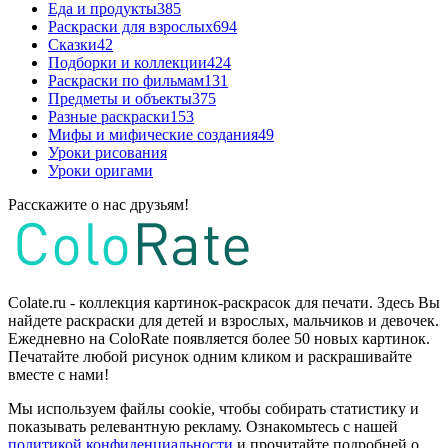
Еда и продукты
385
Раскраски для взрослых
694
Сказки
42
Подборки и коллекции
424
Раскраски по фильмам
131
Предметы и объекты
375
Разные раскраски
153
Мифы и мифические создания
49
Уроки рисования
Уроки оригами
Расскажите о нас друзьям!
Colate.ru - коллекция картинок-раскрасок для печати. Здесь Вы
найдете раскраски для детей и взрослых, мальчиков и девочек.
Ежедневно на ColoRate появляется более 50 новых картинок.
Печатайте любой рисунок одним кликом и раскрашивайте
вместе с нами!
Мы используем файлы cookie, чтобы собирать статистику и
показывать релевантную рекламу. Ознакомьтесь с нашей
политикой конфиденциальности
и прочитайте подробней о