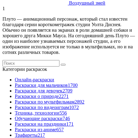
Воздушный змей
1
Плуто — анимационный персонаж, который стал известен
благодаря серии короткометражек студии Уолта Диснея.
Обычно он появляется на экранах в роли домашней собаки и
хорошего друга Микки Мауса. На сегодняшний день Плуто —
один из наиболее узнаваемых персонажей студии, а его
изображение используется не только в мультфильмах, но и на
сотнях различных товаров.
Категории раскрасок
Онлайн-раскраски
Раскраски для мальчиков
1700
Раскраски для девочек
2709
Раскраски о природе
2271
Раскраски по мультфильмам
2892
Раскраски по видеоиграм
1072
Техника, технологии
556
Обучающие раскраски
746
Раскраски на праздники
171
Раскраски из аниме
657
Трафареты
217