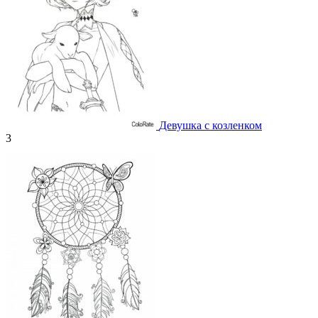
Девушка с козленком
3