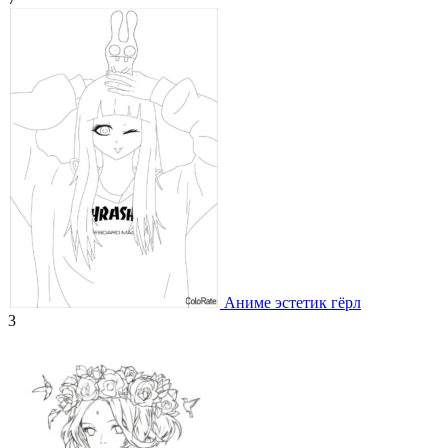
Аниме эстетик гёрл
3