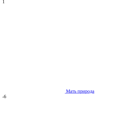
1
Мать природа
-6