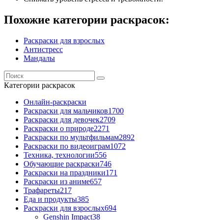
Похожие категории раскрасок:
Раскраски для взрослых
Антистресс
Мандалы
Категории раскрасок
Онлайн-раскраски
Раскраски для мальчиков
1700
Раскраски для девочек
2709
Раскраски о природе
2271
Раскраски по мультфильмам
2892
Раскраски по видеоиграм
1072
Техника, технологии
556
Обучающие раскраски
746
Раскраски на праздники
171
Раскраски из аниме
657
Трафареты
217
Еда и продукты
385
Раскраски для взрослых
694
Genshin Impact
38