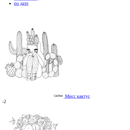
по дате
Мисс кактус
-2