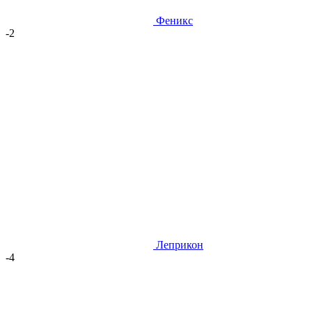
Феникс
-2
Леприкон
-4