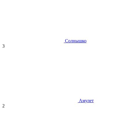
Солнышко
3
Амулет
2