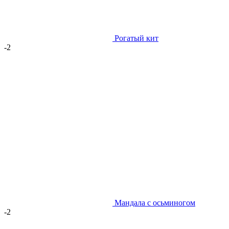
Рогатый кит
-2
Мандала с осьминогом
-2