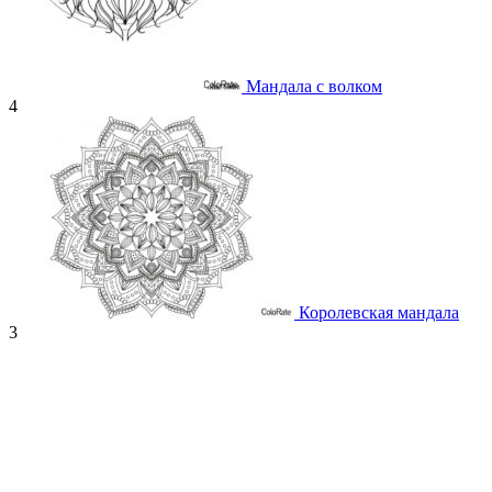
Мандала с волком
4
Королевская мандала
3