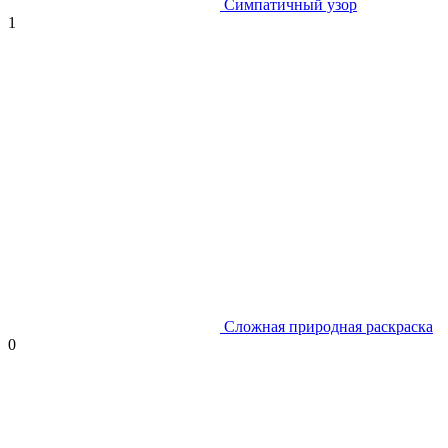
Симпатичный узор
1
Сложная природная раскраска
0