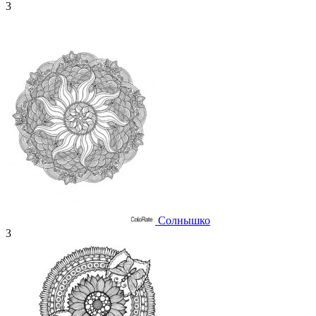
3
Солнышко
3