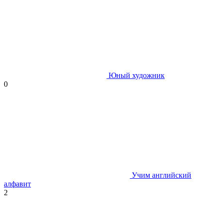
Юный художник
0
Учим английский
алфавит
2