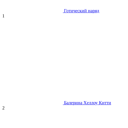
Готический наряд
1
Балерина Хеллоу Китти
2