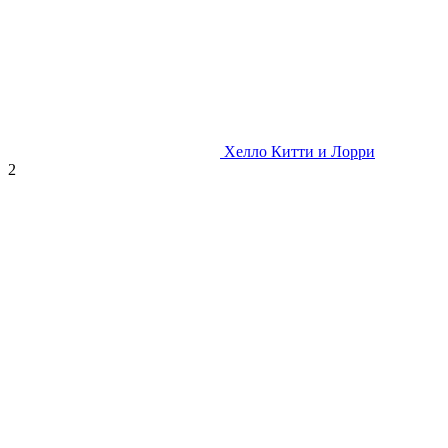
Хелло Китти и Лорри
2