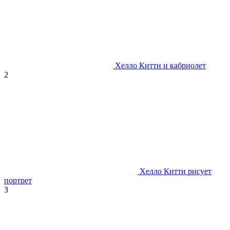
Хелло Китти и кабриолет
2
Хелло Китти рисует
портрет
3