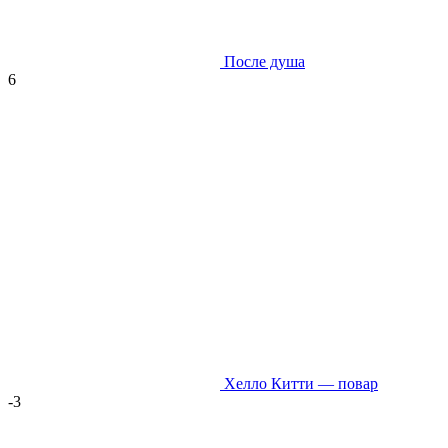
После душа
6
Хелло Китти — повар
-3