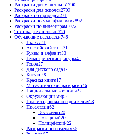
Раскраски для мальчиков
1700
Раскраски для девочек
2709
Раскраски о природе
2271
Раскраски по мультфильмам
2892
Раскраски по видеоиграм
1072
Техника, технологии
556
Обучающие раскраски
746
1 класс
71
Английский язык
71
Буквы и алфавит
33
Геометрические фигуры
41
Город
27
Для детского сада
37
Космос
28
Красная книга
17
Математические раскраски
46
Национальные костюмы
22
Окружающий мир
51
Правила дорожного движения
53
Профессии
62
Космонавт
20
Пожарный
20
Полицейский
22
Раскраски по номерам
36
Роспись
87