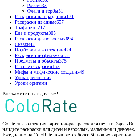
Россия
33
Флаги и гербы
31
Раскраски на праздники
171
Раскраски из аниме
657
Трафареты
217
Еда и продукты
385
Раскраски для взрослых
694
Сказки
42
Подборки и коллекции
424
Раскраски по фильмам
131
Предметы и объекты
375
Разные раскраски
153
Мифы и мифические создания
49
Уроки рисования
Уроки оригами
Расскажите о нас друзьям!
Colate.ru - коллекция картинок-раскрасок для печати. Здесь Вы
найдете раскраски для детей и взрослых, мальчиков и девочек.
Ежедневно на ColoRate появляется более 50 новых картинок.