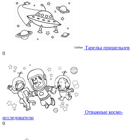
Тарелка пришельцев
0
Отважные космо-
исследователи
0