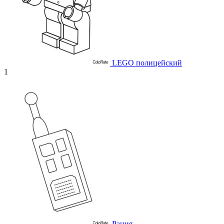
LEGO полицейский
1
Рация