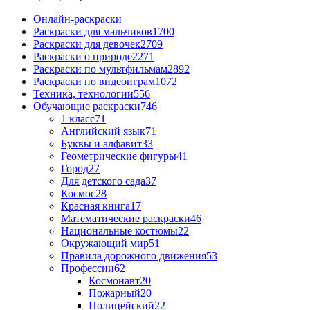
Онлайн-раскраски
Раскраски для мальчиков
1700
Раскраски для девочек
2709
Раскраски о природе
2271
Раскраски по мультфильмам
2892
Раскраски по видеоиграм
1072
Техника, технологии
556
Обучающие раскраски
746
1 класс
71
Английский язык
71
Буквы и алфавит
33
Геометрические фигуры
41
Город
27
Для детского сада
37
Космос
28
Красная книга
17
Математические раскраски
46
Национальные костюмы
22
Окружающий мир
51
Правила дорожного движения
53
Профессии
62
Космонавт
20
Пожарный
20
Полицейский
22