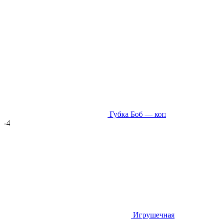
Губка Боб — коп
-4
Игрушечная