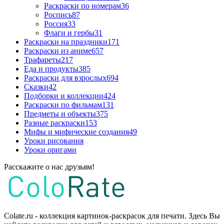
Раскраски по номерам
36
Роспись
87
Россия
33
Флаги и гербы
31
Раскраски на праздники
171
Раскраски из аниме
657
Трафареты
217
Еда и продукты
385
Раскраски для взрослых
694
Сказки
42
Подборки и коллекции
424
Раскраски по фильмам
131
Предметы и объекты
375
Разные раскраски
153
Мифы и мифические создания
49
Уроки рисования
Уроки оригами
Расскажите о нас друзьям!
Colate.ru - коллекция картинок-раскрасок для печати. Здесь Вы