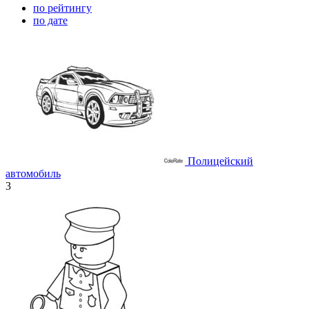
по рейтингу
по дате
Полицейский
автомобиль
3