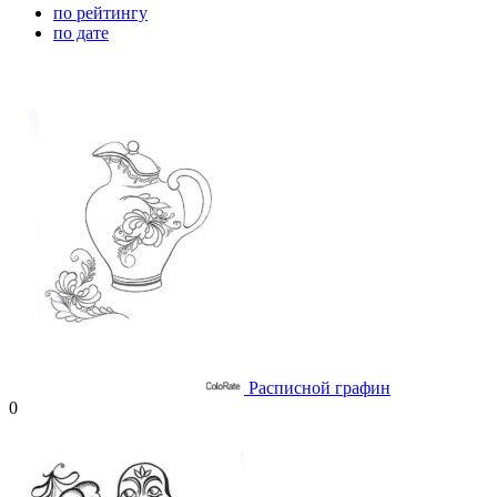
по рейтингу
по дате
Расписной графин
0