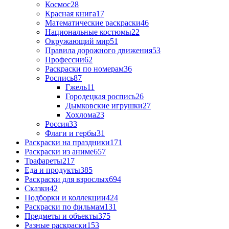
Космос
28
Красная книга
17
Математические раскраски
46
Национальные костюмы
22
Окружающий мир
51
Правила дорожного движения
53
Профессии
62
Раскраски по номерам
36
Роспись
87
Гжель
11
Городецкая роспись
26
Дымковские игрушки
27
Хохлома
23
Россия
33
Флаги и гербы
31
Раскраски на праздники
171
Раскраски из аниме
657
Трафареты
217
Еда и продукты
385
Раскраски для взрослых
694
Сказки
42
Подборки и коллекции
424
Раскраски по фильмам
131
Предметы и объекты
375
Разные раскраски
153