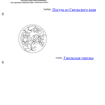
Посуда из Гжельского края
0
Гжельская тарелка
6