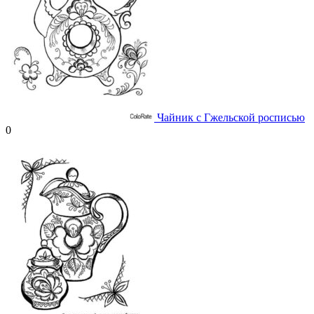
Чайник с Гжельской росписью
0