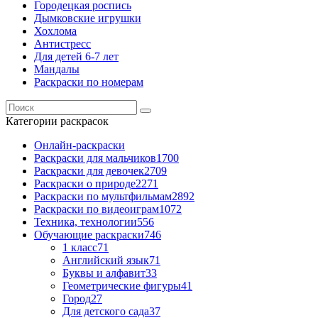
Городецкая роспись
Дымковские игрушки
Хохлома
Антистресс
Для детей 6-7 лет
Мандалы
Раскраски по номерам
Категории раскрасок
Онлайн-раскраски
Раскраски для мальчиков
1700
Раскраски для девочек
2709
Раскраски о природе
2271
Раскраски по мультфильмам
2892
Раскраски по видеоиграм
1072
Техника, технологии
556
Обучающие раскраски
746
1 класс
71
Английский язык
71
Буквы и алфавит
33
Геометрические фигуры
41
Город
27
Для детского сада
37