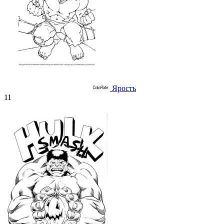
Ярость
11