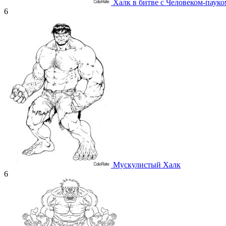
Халк в битве с Человеком-пауко
6
Мускулистый Халк
6