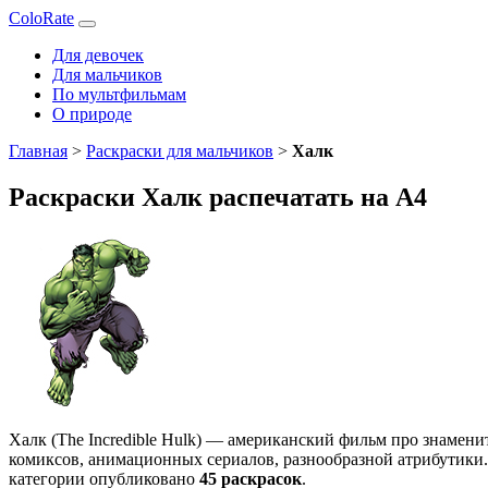
ColoRate
Для девочек
Для мальчиков
По мультфильмам
О природе
Главная
>
Раскраски для мальчиков
>
Халк
Раскраски Халк распечатать на А4
Халк (The Incredible Hulk) — американский фильм про знаменит
комиксов, анимационных сериалов, разнообразной атрибутики.
категории опубликовано
45 раскрасок
.