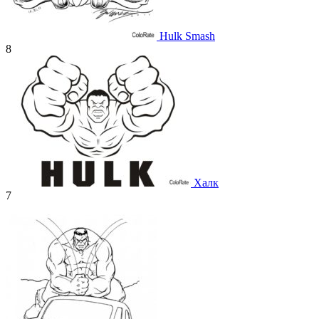
Hulk Smash
8
Халк
7