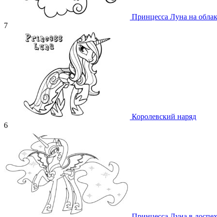
Принцесса Луна на обла
7
Королевский наряд
6
Принцесса Луна в доспе