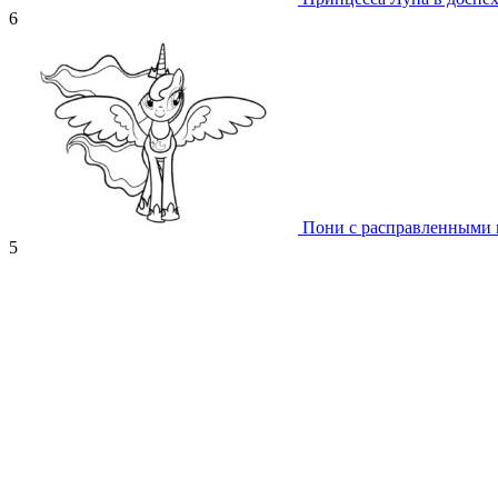
6
Пони с расправленными
5