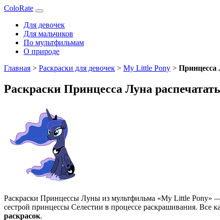
ColoRate
Для девочек
Для мальчиков
По мультфильмам
О природе
Главная
>
Раскраски для девочек
>
My Little Pony
>
Принцесса
Раскраски Принцесса Луна распечатать
Раскраски Принцессы Луны из мультфильма «My Little Pony» 
сестрой принцессы Селестии в процессе раскрашивания. Все к
раскрасок
.