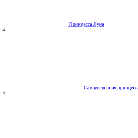
Принцесса Луна
4
Самоуверенная принцесс
4