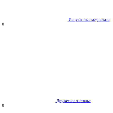
Испуганные медвежата
0
Дружеское застолье
0