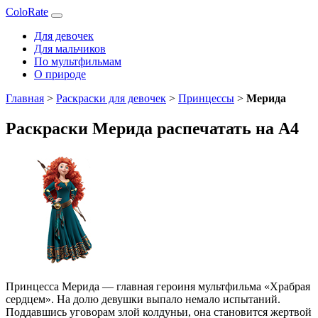
ColoRate
Для девочек
Для мальчиков
По мультфильмам
О природе
Главная
>
Раскраски для девочек
>
Принцессы
>
Мерида
Раскраски Мерида распечатать на А4
Принцесса Мерида — главная героиня мультфильма «Храбрая
сердцем». На долю девушки выпало немало испытаний.
Поддавшись уговорам злой колдуньи, она становится жертвой