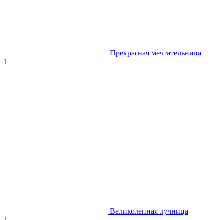
Прекрасная мечтательница
1
Великолепная лучница
1