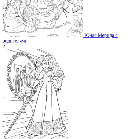
Юная Мерида с
родителями
2