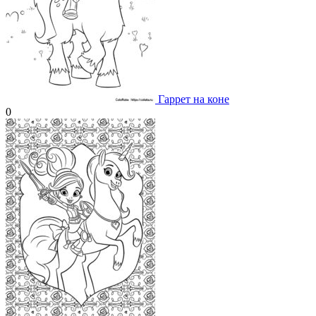
Гаррет на коне
0