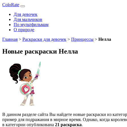
ColoRate
Для девочек
Для мальчиков
По мультфильмам
О природе
Главная
>
Раскраски для девочек
>
Принцессы
>
Нелла
Новые раскраски Нелла
В данном разделе сайта Вы найдете новые раскраски из катего
пример для подражания в мирное время. Однако, когда короле
в категории опубликована
21 раскраска
.