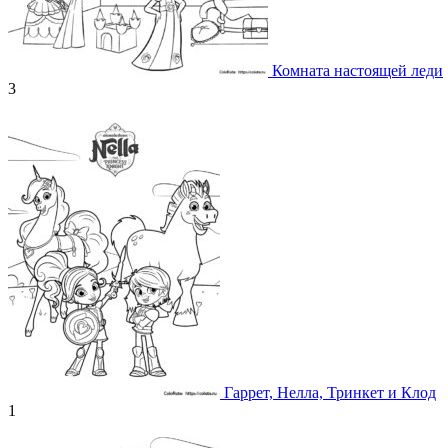
Комната настоящей леди
3
Гаррет, Нелла, Тринкет и Клод
1