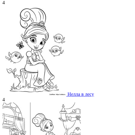
4
Нелла в лесу
4