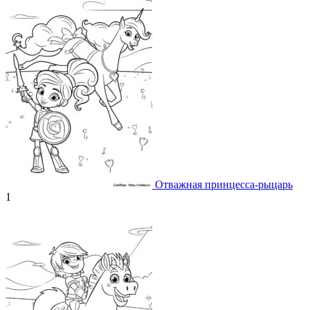
Отважная принцесса-рыцарь
1